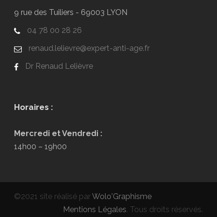
9 rue des Tuiliers - 69003 LYON
04 78 00 28 26
renaud.lelievre@expert-anti-age.fr
Dr Renaud Lelièvre
Horaires :
Mercredi et Vendredi :
14h00 – 19h00
©2021 site réalisé par
Wolo'Graphisme
Mentions Légales
. Tous droits réservés.