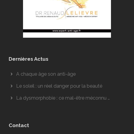
Dernières Actus
A chaque âge son anti-âge
Le soleil : un réel danger pour la beauté
La dysmorphobie : ce mal-être méconnu …
Contact