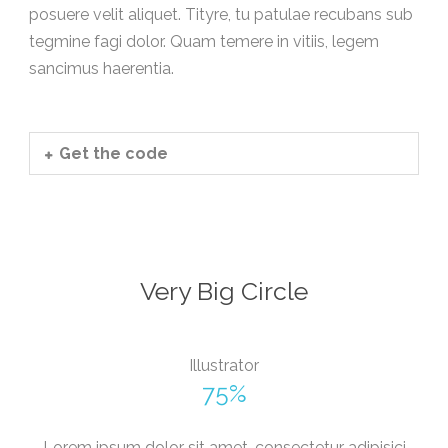
posuere velit aliquet. Tityre, tu patulae recubans sub
tegmine fagi dolor. Quam temere in vitiis, legem
sancimus haerentia.
Get the code
Very Big Circle
Illustrator
75%
Lorem ipsum dolor sit amet, consectetur adipisici