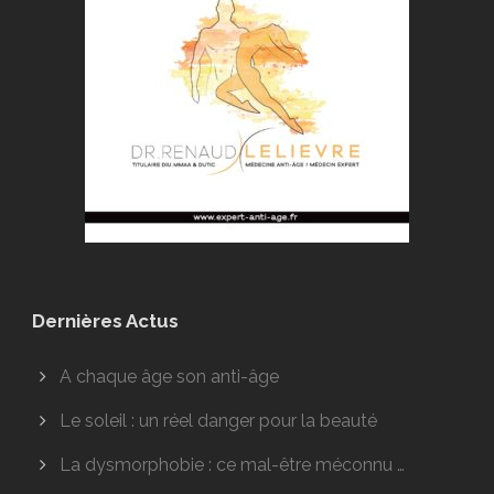
Dernières Actus
A chaque âge son anti-âge
Le soleil : un réel danger pour la beauté
La dysmorphobie : ce mal-être méconnu …