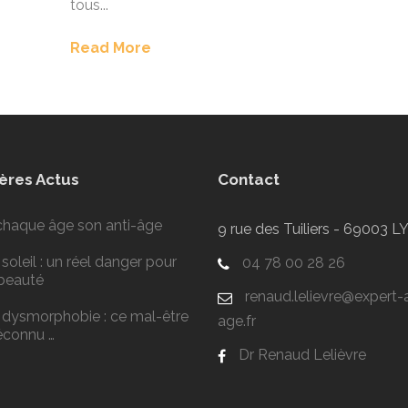
tous...
Read More
ères Actus
Contact
chaque âge son anti-âge
9 rue des Tuiliers - 69003 
soleil : un réel danger pour
04 78 00 28 26
 beauté
renaud.lelievre@expert-a
 dysmorphobie : ce mal-être
age.fr
connu …
Dr Renaud Lelièvre