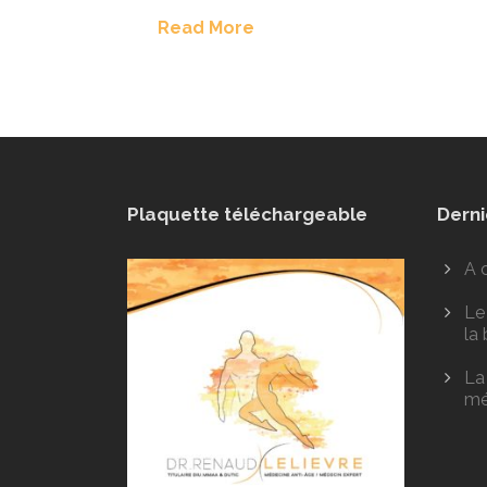
Read More
Plaquette téléchargeable
Derni
A 
Le 
la
La
mé