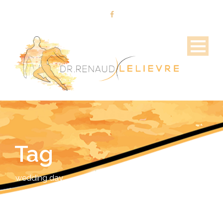
Tag
wedding day