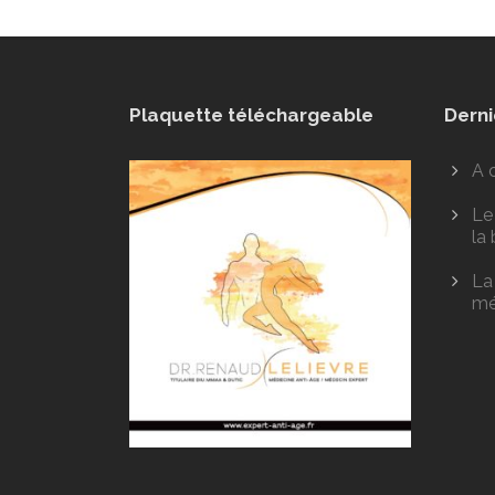
Plaquette téléchargeable
Derni
A 
Le 
la
La
mé