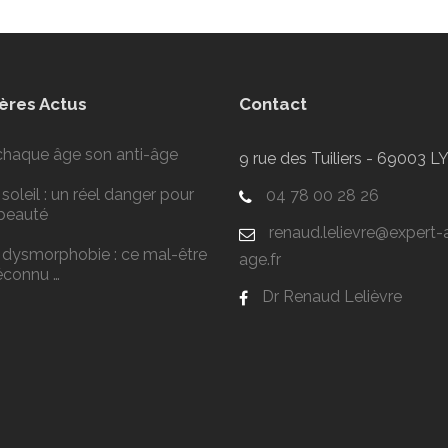
ères Actus
Contact
chaque âge son anti-âge
9 rue des Tuiliers - 69003 
soleil : un réel danger pour
04 78 00 28 26
 beauté
renaud.lelievre@expert-a
 dysmorphobie : ce mal-être
age.fr
connu …
Dr Renaud Lelièvre