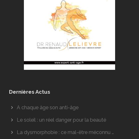
Dernières Actus
A chaque âge son anti-âge
Le soleil : un réel danger pour la beauté
La dysmorphobie : ce mal-être méconnu …