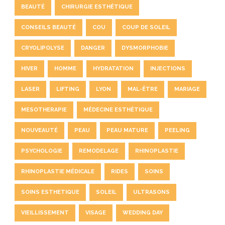
BEAUTÉ
CHIRURGIE ESTHÉTIQUE
CONSEILS BEAUTÉ
COU
COUP DE SOLEIL
CRYOLIPOLYSE
DANGER
DYSMORPHOBIE
HIVER
HOMME
HYDRATATION
INJECTIONS
LASER
LIFTING
LYON
MAL-ÊTRE
MARIAGE
MESOTHERAPIE
MÉDECINE ESTHÉTIQUE
NOUVEAUTÉ
PEAU
PEAU MATURE
PEELING
PSYCHOLOGIE
REMODELAGE
RHINOPLASTIE
RHINOPLASTIE MÉDICALE
RIDES
SOINS
SOINS ESTHETIQUE
SOLEIL
ULTRASONS
VIEILLISSEMENT
VISAGE
WEDDING DAY