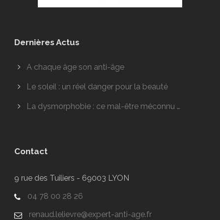
Dernières Actus
A chaque âge son anti-âge
Le soleil : un réel danger pour la beauté
La dysmorphobie : ce mal-être méconnu …
Contact
9 rue des Tuiliers - 69003 LYON
04 78 00 28 26
renaud.lelievre@expert-anti-age.fr