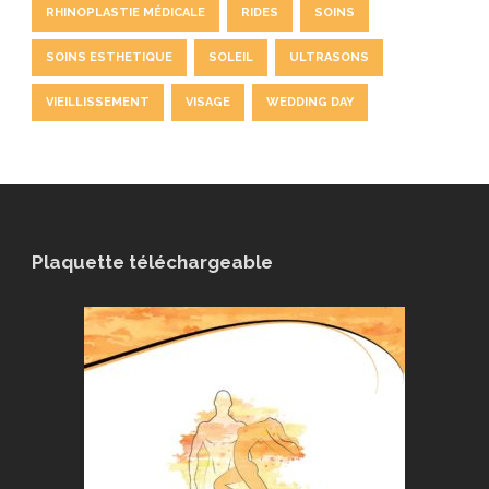
RHINOPLASTIE MÉDICALE
RIDES
SOINS
SOINS ESTHETIQUE
SOLEIL
ULTRASONS
VIEILLISSEMENT
VISAGE
WEDDING DAY
Plaquette téléchargeable