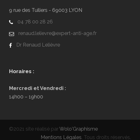
9 rue des Tuiliers - 69003 LYON
04 78 00 28 26
renaud.lelievre@expert-anti-age.fr
Dr Renaud Lelièvre
Horaires :
Mercredi et Vendredi :
14h00 – 19h00
©2021 site réalisé par
Wolo'Graphisme
Mentions Légales
. Tous droits réservés.