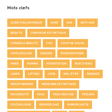
Mots clefs
ACIDE HYALURONIQUE
ACNÉ
AGE
ANTI-AGE
BEAUTÉ
CHIRURGIE ESTHÉTIQUE
CONSEILS BEAUTÉ
COU
COUP DE SOLEIL
CRYOLIPOLYSE
DANGER
DYSMORPHOBIE
HIVER
HOMME
HYDRATATION
INJECTIONS
LASER
LIFTING
LYON
MAL-ÊTRE
MARIAGE
MESOTHERAPIE
MÉDECINE ESTHÉTIQUE
NOUVEAUTÉ
PEAU
PEAU MATURE
PEELING
PSYCHOLOGIE
REMODELAGE
RHINOPLASTIE