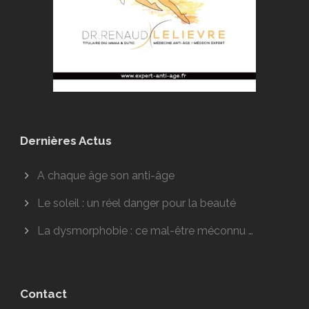
Dernières Actus
A chaque âge son anti-âge
Le soleil : un réel danger pour la beauté
La dysmorphobie : ce mal-être méconnu …
Contact